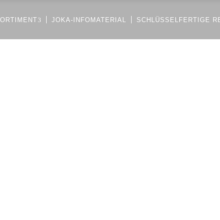
ORTIMENT
JOKA-INFOMATERIAL
SCHLÜSSELFERTIGE R
PARKETT
TAPEZIERARBEITE
LAMINAT
MALER + LACKIER
TEPPICH
WOHNKLIMAPLATT
PARKETT
TAPEZIERARBEITEN
LINOLEUM
DEKORSPACHTEL
LAMINAT
MALER + LACKIERARBEI
PVC + DESIGNBELÄGE
KALK-MARMOR-PU
TEPPICH
WOHNKLIMAPLATTEN
GUMMIBELÄGE
LINOLEUM
DEKORSPACHTELMASSE
ALU-SCHMUTZFANGMATTEN
PVC + DESIGNBELÄGE
KALK-MARMOR-PUTZ
GUMMIBELÄGE
ALU-SCHMUTZFANGMATTEN